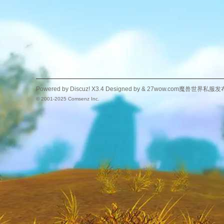
Powered by
Discuz!
X3.4
Designed by &
27wow.com魔兽世界私服发
© 2001-2025
Comsenz Inc.