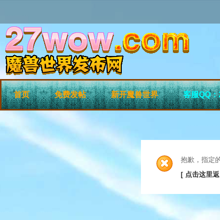
首页
免费发帖
新开魔兽世界
客服QQ：2
抱歉，指定
[ 点击这里返