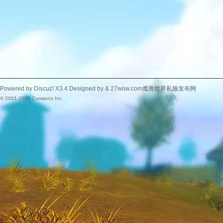
Powered by
Discuz!
X3.4
Designed by &
27wow.com魔兽世界私服发布网
© 2001-2025
Comsenz Inc.