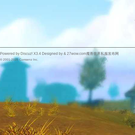
Powered by
Discuz!
X3.4
Designed by &
27wow.com魔兽世界私服发布网
© 2001-2025
Comsenz Inc.