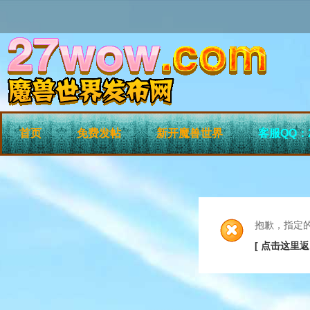
首页
免费发帖
新开魔兽世界
客服QQ：2
抱歉，指定
[ 点击这里返