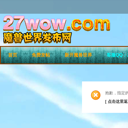
首页
免费发帖
新开魔兽世界
客服QQ：2
抱歉，指定
[ 点击这里返