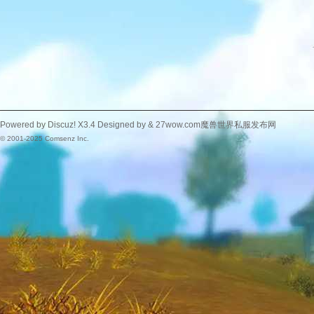
Powered by
Discuz!
X3.4
Designed by &
27wow.com魔兽世界私服发布网
© 2001-2025
Comsenz Inc.