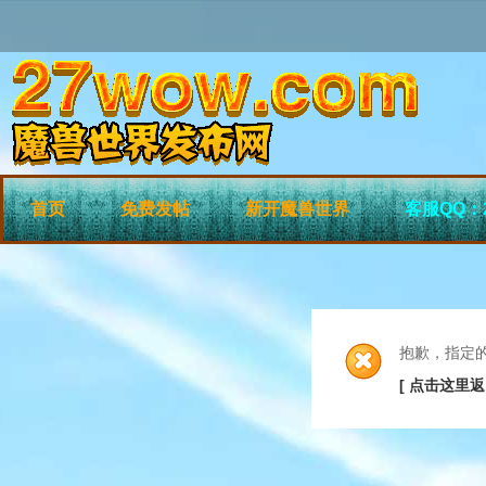
首页
免费发帖
新开魔兽世界
客服QQ：2
抱歉，指定
[ 点击这里返