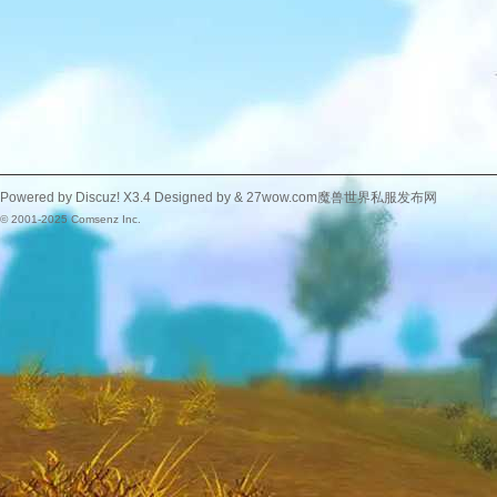
Powered by
Discuz!
X3.4
Designed by &
27wow.com魔兽世界私服发布网
© 2001-2025
Comsenz Inc.