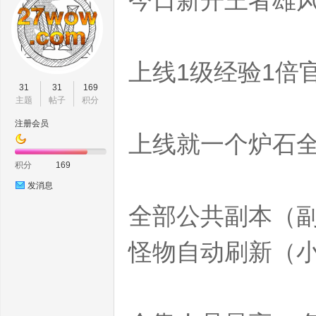
今日新开王者雄风
上线1级经验1倍
wo
31
31
169
主题
帖子
积分
注册会员
上线就一个炉石全靠自
积分
169
发消息
全部公共副本（副
w.
怪物自动刷新（小的