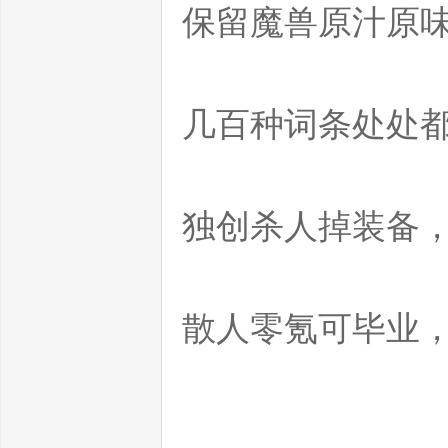
魔
保留魔兽原汁原味
几百种词条处处
兽
独创杀人掉装备，
散人零氪可毕业
世