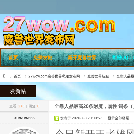
首页
免费发帖
新开魔兽世界
客服QQ：2
首页
27wow.com魔兽世界私服发布网
魔兽世界新服
全靠人品最
发新帖
»
›
›
›
27
全靠人品最高20条附魔，属性 词条（几
查看:
273
|
回复:
0
XCWOW666
发表于 2026-7-8 20:00:57
|
显示全部楼层