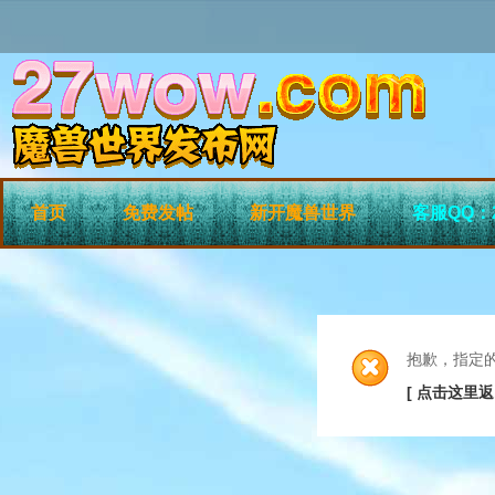
首页
免费发帖
新开魔兽世界
客服QQ：2
抱歉，指定
[ 点击这里返