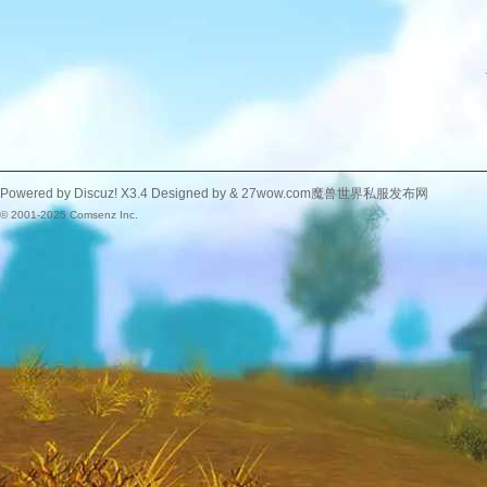
Powered by
Discuz!
X3.4
Designed by &
27wow.com魔兽世界私服发布网
© 2001-2025
Comsenz Inc.