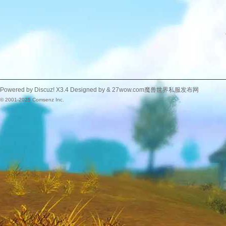
Powered by
Discuz!
X3.4
Designed by &
27wow.com魔兽世界私服发布网
© 2001-2025
Comsenz Inc.