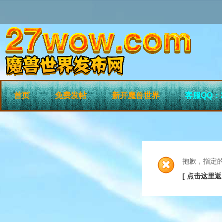
首页
免费发帖
新开魔兽世界
客服QQ：2
抱歉，指定
[ 点击这里返