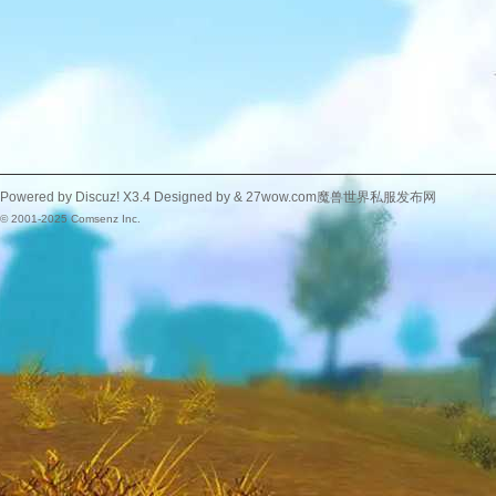
Powered by
Discuz!
X3.4
Designed by &
27wow.com魔兽世界私服发布网
© 2001-2025
Comsenz Inc.