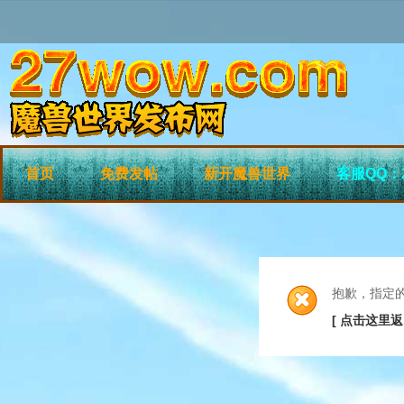
首页
免费发帖
新开魔兽世界
客服QQ：2
抱歉，指定
[ 点击这里返