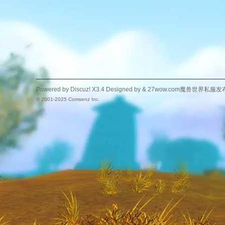
Powered by
Discuz!
X3.4
Designed by &
27wow.com魔兽世界私服发
© 2001-2025
Comsenz Inc.