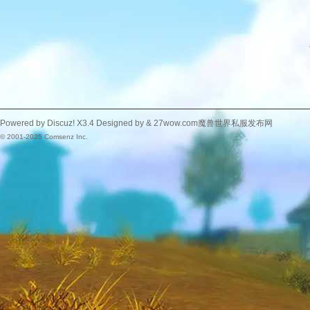
Powered by
Discuz!
X3.4
Designed by &
27wow.com魔兽世界私服发布网
© 2001-2025
Comsenz Inc.