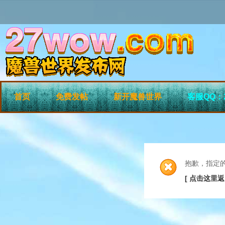
首页
免费发帖
新开魔兽世界
客服QQ：2
抱歉，指定
[ 点击这里返