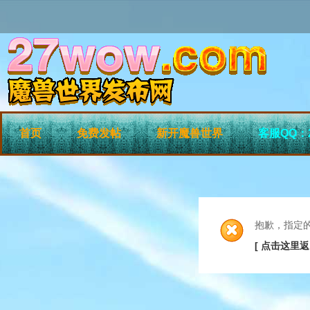
首页
免费发帖
新开魔兽世界
客服QQ：2
抱歉，指定
[ 点击这里返