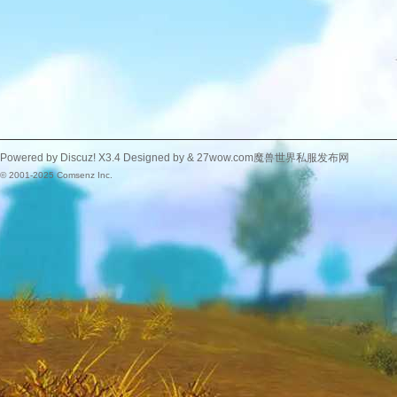
Powered by
Discuz!
X3.4
Designed by &
27wow.com魔兽世界私服发布网
© 2001-2025
Comsenz Inc.