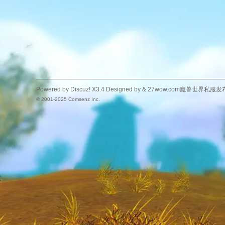
Powered by
Discuz!
X3.4
Designed by &
27wow.com魔兽世界私服发
© 2001-2025
Comsenz Inc.