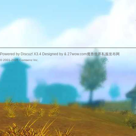
Powered by
Discuz!
X3.4
Designed by &
27wow.com魔兽世界私服发布网
© 2001-2025
Comsenz Inc.