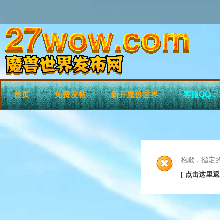
首页
免费发帖
新开魔兽世界
客服QQ：2
抱歉，指定
[ 点击这里返