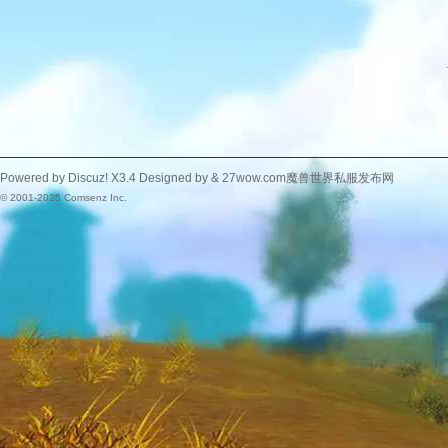
Powered by
Discuz!
X3.4
Designed by &
27wow.com魔兽世界私服发布网
© 2001-2025
Comsenz Inc.