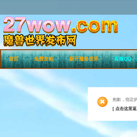
首页
免费发帖
新开魔兽世界
客服QQ：2
抱歉，指定
[ 点击这里返